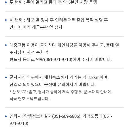
두 번째 : 문이 열리고 통과 후 약 5분간 차량 운행
세 번째 : 해군 앞 정차 후 인터폰으로 출입 목적 설명 후
안내에 따라 해군본관 앞 정차
대중교통 이용이 불가하며 개인차량을 이용해 주시고, 등대 앞
주차장에 사선 주차 후
반드시 등대로 연락(051-971-9710)하여 주시기 바랍니다.
군사지역 입구에서 체험숙소까지 거리는 약 1.8km이며,
산길로 되어있으니 운전에 유의하시기 바랍니다.
* 산 도로가 좁고, 경사가 급하여 저속 주행 및 군 부대의 안내에
적극 협조 부탁드립니다.
연락처: 항행정보시설과(051-609-6806), 가덕도등대(051-
971-9710)