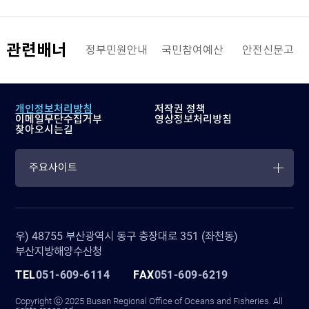
관련배너
해양수산부
정부민원안내
국민참여예산
안전신문고
개인정보처리방침
저작권 정책
이메일무단수집거부
영상정보처리방침
찾아오시는길
주요사이트
우) 48755 부산광역시 동구 충장대로 351 (좌천동)
부산지방해양수산청
TEL
051-609-6114
FAX
051-609-6219
Copyright ⓒ 2025 Busan Regional Office of Oceans and Fisheries. All