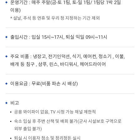
운영기간 : 매주 주말(금-토 1팀, 토-일 1팀/ 1팀당 1박 2일
이용)
* 설날, 추석 등 연휴 및 우리 청 지정하는 기간 제외
출입시간 : 입실 15시~17시, 퇴실 익일 09시~11시
주요 비품 : 냉장고, 전기인덕션, 식기, 에어컨, 청소기 , 이불,
배개 등 침구 , 샴푸, 린스, 바디워시, 헤어드라이어
이용요금 : 무료(비품 파손 시 배상)
비고
공용 와이파이 없음, TV 시청 가능 채널 제한적
숙소 입실 후 주변 산책 및 배회 불가(군사 시설보호 구역으로
외부 출입 불가)
퇴실 시 이용자 청소 및 정리정돈 실시