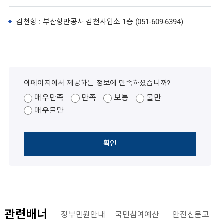
감천항 : 부산항만공사 감천사업소 1층 (051-609-6394)
이페이지에서 제공하는 정보에 만족하셨습니까?
매우만족
만족
보통
불만
매우불만
확인
관련배너
해양수산부
정부민원안내
국민참여예산
안전신문고