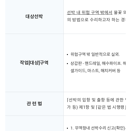
선박 내 위험 구역 밖에서
불꽃 또는
대상선박
의 방법으로 수리하고자 하는 경우
위험구역 밖 일반적으로 실외.
작업[대상]구역
상갑판 - 핸드레일, 해수파이프. 해치
셀가이드, 마스트, 해치커버 등
⌈선박의 입항 및 출항 등에 관한 법
관 련 법
가 등) 제1항 및 ⌈같은 법 시행령⌋ 
1. 무역항내 선박수리 신고(확인)서 1