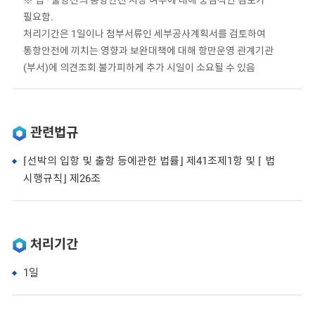
※ 입 · 출항선의 통항안전 지장 여부에 대해 중점적인 검토가
필요함.
처리기간은 1일이나 첨부서류인 세부공사계획서를 검토하여
통항안전에 끼치는 영향과 보완대책에 대해 항만운영 관계기관
(부서)에 의견조회 불가피하게 추가 시일이 소요될 수 있음
관련법규
⌈선박의 입항 및 출항 등에관한 법률⌋ 제41조제1항 및 ⌈ 법
시행규칙⌋ 제26조
처리기간
1일