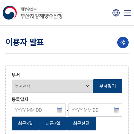
이용자 발표
부서
부서찾기
등록일자
~
최근3일
최근7일
최근한달