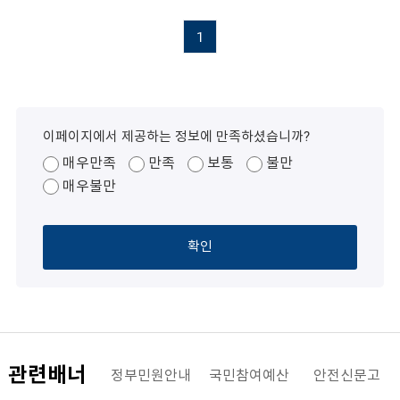
1
이페이지에서 제공하는 정보에 만족하셨습니까?
매우만족
만족
보통
불만
매우불만
확인
관련배너
해양수산부
정부민원안내
국민참여예산
안전신문고