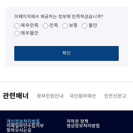
이페이지에서 제공하는 정보에 만족하셨습니까?
매우만족
만족
보통
불만
매우불만
확인
관련배너
해양수산부
정부민원안내
국민참여예산
안전신문고
개인정보처리방침
저작권 정책
이메일무단수집거부
영상정보처리방침
찾아오시는길