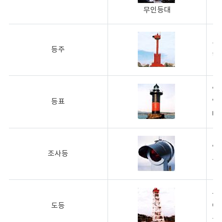
무인등대
동
등주
한
암
등표
알
다.
암
조사등
를
선
도등
여
는