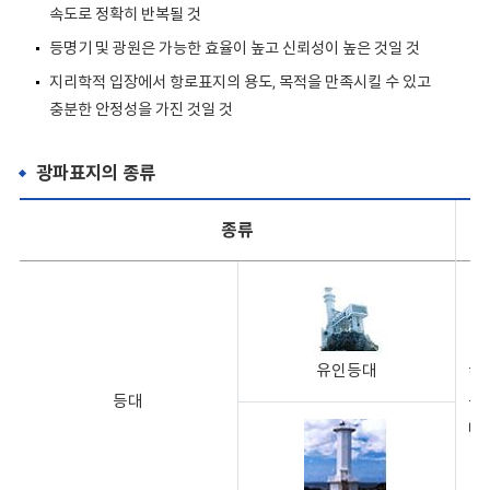
속도로 정확히 반복될 것
등명기 및 광원은 가능한 효율이 높고 신뢰성이 높은 것일 것
지리학적 입장에서 항로표지의 용도, 목적을 만족시킬 수 있고
충분한 안정성을 가진 것일 것
광파표지의 종류
종류
유인등대
항
등대
을
대