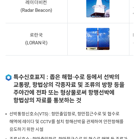
레이더비컨
르
(Radar Beacon)
안
로란국
LO
(LORAN국)
는 
특수신호표지 : 좁은 해협·수로 등에서 선박의
교통량, 항법상의 각종자료 및 조류의 방향 등을
주야간에 전파 또는 형상물로써 항행선박에
항법상의 자료를 통보하는 것
선박통항신호소(VTS) : 항만출입항로, 항만접근수로 및 협수로
해역에 레이다 및 CCTV를 설치 항해선박을 관제하여 안전항해를
유도하기 위한 시설