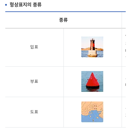
형상표지의 종류
종류
암
되
입표
다
항
고
부표
다
통
도표
개