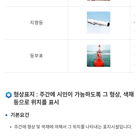
선
지향등
여
의
항
등부표
하
부
형상표지 : 주간에 시인이 가능하도록 그 형상, 색채
등으로 위치를 표시
기본요건
주간에 형상 및 색채에 의해서 그 위치를 나타내는 표지시설입니다.