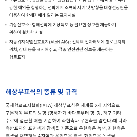
조류신호소 : 항만출입항로, 항만접근수로 및 협수로 해역 등 조류가
강한 해역을 항행하는 선박에게 조류의 세기 및 방향을 대형전광판을
이용하여 항해자에게 알리는 표지시설
기상신호소 : 항해선박에 기상특보 등 필요한 정보를 제공하기
위하여 설치한 시설
자동위치식별신호표지(AtoN AIS) : 선박의 전자해도에 항로표지의
위치, 상태 등을 표시해주고, 각종 안전관련 정보를 제공하는
항로표지
해상부표식의 종류 및 규격
국제항로표지협회(IALA) 해상부표식은 세계를 2개 지역으로
구분하여 부표의 방향 (항해자가 바다로부터 항, 강, 하구 기타
수로에 접근할 때를 기준하여 좌현측과 우현측을 말한다)에 따라
측방표지의 표면색과 광색을 기준으로 우현측은 녹색, 좌현측은
홍색을 채택하는 A지역과 우현측은 홍색, 좌현측은 녹색을