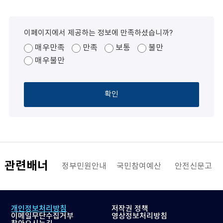
이페이지에서 제공하는 정보에 만족하셨습니까?
매우만족
만족
보통
불만
매우불만
확인
관련배너
해양수산부
정부민원안내
국민참여예산
안전신문고
개인정보처리방침
저작권 정책
이메일무단수집거부
영상정보처리방침