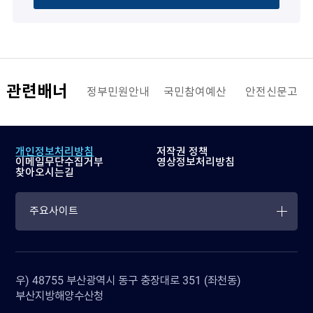
관련배너
해양수산부
정부민원안내
국민참여예산
안전신문고
개인정보처리방침
저작권 정책
이메일무단수집거부
영상정보처리방침
찾아오시는길
주요사이트
우) 48755 부산광역시 동구 충장대로 351 (좌천동)
부산지방해양수산청