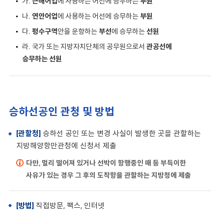
가.
근해어업
에 사용하는 어선에 승무하는
부원
나.
연안어업
에 사용하는 어선에 승무하는
부원
다.
평수구역
안을 운항하는
부선
에 승무하는
선원
라. 국가 또는 지방자치단체의 공무원으로서
관공선에
승무하는 선원
승하선공인 관청 및 방법
[관할청]
승하선 공인 또는 변경 사실이 발생한 곳을 관할하는
지방해양항만관청에 신청서 제출
다만, 멀리 떨어져 있거나 선박이 항행중인 때 등 부득이한
사유가 있는 경우 그 후의 도착항을 관할하는 지방청에 제출
[방법]
직접방문, 팩스, 인터넷