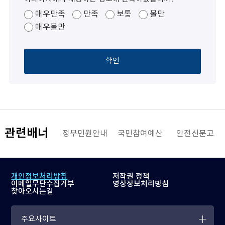
매우만족
만족
보통
불만
매우불만
확인
관련배너
해양수산부
정부민원안내
국민참여예산
안전신문고
개인정보처리방침
저작권 정책
이메일무단수집거부
영상정보처리방침
찾아오시는길
주요사이트