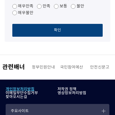
매우만족
만족
보통
불만
매우불만
확인
관련배너
해양수산부
정부민원안내
국민참여예산
안전신문고
개인정보처리방침
저작권 정책
이메일무단수집거부
영상정보처리방침
찾아오시는길
주요사이트