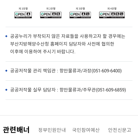
공공누리가 부착되지 않은 자료들을 사용하고자 할 경우에는
부산지방해양수산청 홈페이지 담당자와 사전에 협의한
이후에 이용하여 주시기 바랍니다.
공공저작물 관리 책임관 : 항만물류과/과장(051-609-6400)
공공저작물 실무 담당자 : 항만물류과/주무관(051-609-6859)
관련배너
해양수산부
정부민원안내
국민참여예산
안전신문고