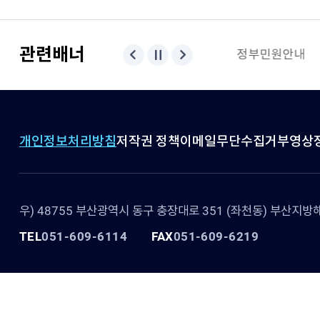
관련배너
PORT-MIS
해양수산부
정부민원안내
개인정보처리방침
저작권 정책
이메일무단수집거부
영상
우) 48755 부산광역시 동구 충장대로 351 (좌천동) 부산지
TEL
051-609-6114
FAX
051-609-6219
Copyright ⓒ 2025 Busan Regional Office of Oceans and Fisheries. All 