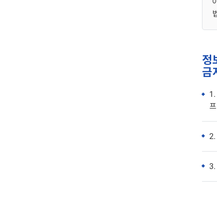
정
금
1
프
2
3