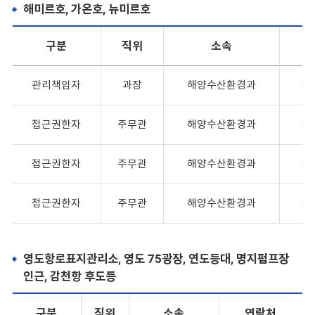
해미르호, 가온호, 뉴미르호
구분
직위
소속
관리책임자
과장
해양수산환경과
05
접근권한자
주무관
해양수산환경과
05
접근권한자
주무관
해양수산환경과
05
접근권한자
주무관
해양수산환경과
05
영도항로표지관리소, 영도 75광장, 연도등대, 명지펌프장
인근, 감천항 후도등
구분
직위
소속
연락처