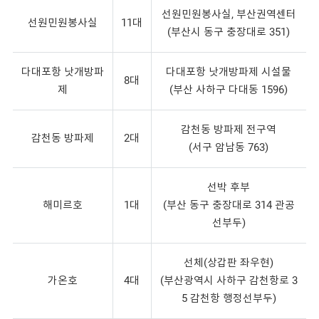
선원민원봉사실, 부산권역센터
선원민원봉사실
11대
(부산시 동구 충장대로 351)
다대포항 낫개방파
다대포항 낫개방파제 시설물
8대
제
(부산 사하구 다대동 1596)
감천동 방파제 전구역
감천동 방파제
2대
(서구 암남동 763)
선박 후부
해미르호
1대
(부산 동구 충장대로 314 관공
선부두)
선체(상갑판 좌우현)
가온호
4대
(부산광역시 사하구 감천항로 3
5 감천항 행정선부두)