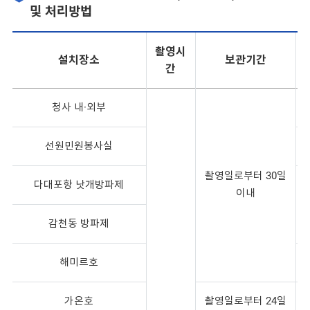
및 처리방법
촬영시
설치장소
보관기간
간
청사 내·외부
선원민원봉사실
촬영일로부터 30일
다대포항 낫개방파제
이내
감천동 방파제
해미르호
가온호
촬영일로부터 24일