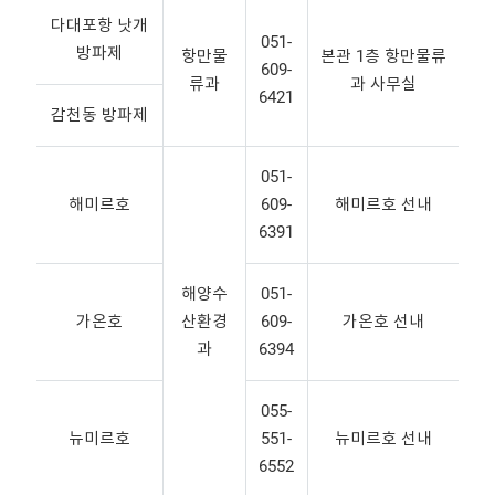
다대포항 낫개
051-
방파제
항만물
본관 1층 항만물류
609-
류과
과 사무실
6421
감천동 방파제
051-
해미르호
609-
해미르호 선내
6391
해양수
051-
가온호
산환경
609-
가온호 선내
과
6394
055-
뉴미르호
551-
뉴미르호 선내
6552