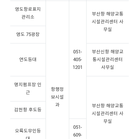
영도항로표지
부산항 해양교통
관리소
시설관리센터 사
무실
영도 75광장
051-
부산신항 해양교
연도등대
405-
통시설관리센터
1201
사무실
명지펌프장 인
항행정
근
보시설
과
부산항 해양교통
감천항 후도등
시설관리센터 사
무실
051-
오륙도무인등
609-
대