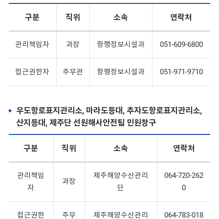
구분
직위
소속
연락처
관리책임자
과장
항행정보시설과
051-609-6800
접근권한자
주무관
항행정보시설과
051-971-9710
우도항로표지관리소, 마라도등대, 추자도항로표지관리소,
산지등대, 제주단 선원해사안전팀 민원창구
구분
직위
소속
연락처
관리책임
제주해양수산관리
064-720-262
과장
자
단
0
접근권한
주무
제주해양수산관리
064-783-018