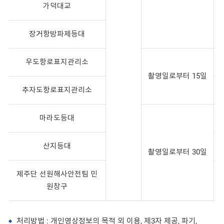
가덕대교
장거항방파제등대
우도항로표지관리소
촬영일로부터 15일
추자도항로표지관리소
마라도등대
산지등대
촬영일로부터 30일
제주단 선원해사안전팀 민
원창구
처리방법 : 개인영상정보의 목적 외 이용, 제3자 제공, 파기,