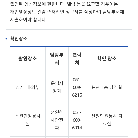
쵤영된 영상정보에 한합니다. 열람 등을 요구할 경우에는
개인영상정보 열람·존재확인 청구서를 작성하여 담당부서에
제출하여야 합니다.
확인장소
담당부
연락
촬영장소
확인 장소
서
처
051-
운영지
청사 내·외부
609-
본관 1층 당직실
원과
6215
선원해
051-
선원민원봉사
선원민원봉사 자
사안전
609-
실
료실
과
6314