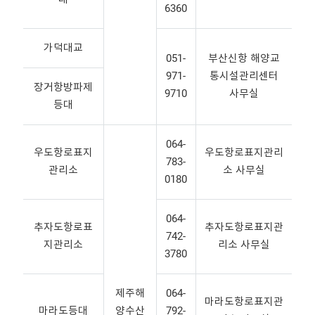
6360
가덕대교
051-
부산신항 해양교
971-
통시설관리센터
장거항방파제
9710
사무실
등대
064-
우도항로표지
우도항로표지관리
783-
관리소
소 사무실
0180
064-
추자도항로표
추자도항로표지관
742-
지관리소
리소 사무실
3780
제주해
064-
마라도항로표지관
마라도등대
양수산
792-