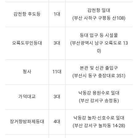
감천항 일대
감천항 후도등
1대
(부산 사하구 구평동 산108)
등대 입구 등 시설물
오륙도무인등대
3대
(부산광역시 남구 오륙도로 13
0)
본관 및 신관 출입구
청사
11대
(부산시 동구 충장대로 351)
낙동강 용원수로 일대
가덕대교
3대
(부산 강서구 송정동)
낙동강 눌차·신호수로 일대
장거항방파제등대
4대
(부산 강서구 눌차동 14-28)