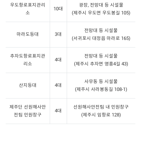
우도항로표지관리
광장, 전망대 등 시설물
10대
소
(제주시 우도면 우도봉길 105)
전망대 등 시설물
마라도등대
3대
(서귀포시 대정읍 마라로 165)
추자도항로표지관
전망대 등 시설물
4대
리소
(제주시 추자면 영흥4길 43)
사무동 등 시설물
산지등대
4대
(제주시 사라봉동길 108-1)
제주단 선원해사안
선원해사안전팀 내 민원창구
4대
전팀 민원창구
(제주시 임항로 128)