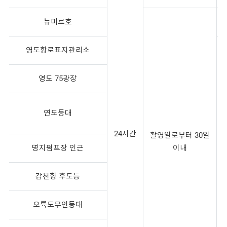
뉴미르호
영도항로표지관리소
영도 75광장
연도등대
24시간
촬영일로부터 30일
명지펌프장 인근
이내
감천항 후도등
오륙도무인등대