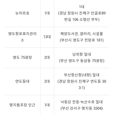
1대
뉴미르호
1대
(경남 창원시 진해구 안골로89
번길 106 소형선 부두)
영도항로표지관리
해양도서관, 갤러리, 시설물
13대
소
(부산시 영도구 전망로 181)
남외항 일대
영도 75광장
2대
(부산 영도구 동삼동 75광장)
부산항신항(내항) 일대
연도등대
2대
(경남 창원시 진해구 연도동 30
3-1)
낙동강 전등·녹산수로 일대
명지펌프장 인근
1대
(부산 강서구 명지동 3304)