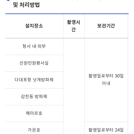
및 처리방법
촬영시
설치장소
보관기간
간
청사 내·외부
선원민원봉사실
촬영일로부터 30일
다대포항 낫개방파제
이내
감천동 방파제
해미르호
가온호
촬영일로부터 24일