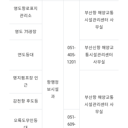
영도항로표지
부산항 해양교통
관리소
시설관리센터 사
무실
영도 75광장
051-
부산신항 해양교
연도등대
405-
통시설관리센터
1201
사무실
명지펌프장 인
항행정
근
보시설
과
부산항 해양교통
감천항 후도등
시설관리센터 사
무실
051-
오륙도무인등
609-
대