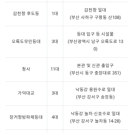
감천항 일대
감천항 후도등
1대
(부산 사하구 구평동 산108)
등대 입구 등 시설물
오륙도무인등대
3대
(부산광역시 남구 오륙도로 13
0)
본관 및 신관 출입구
청사
11대
(부산시 동구 충장대로 351)
낙동강 용원수로 일대
가덕대교
3대
(부산 강서구 송정동)
낙동강 눌차·신호수로 일대
장거항방파제등대
4대
(부산 강서구 눌차동 14-28)