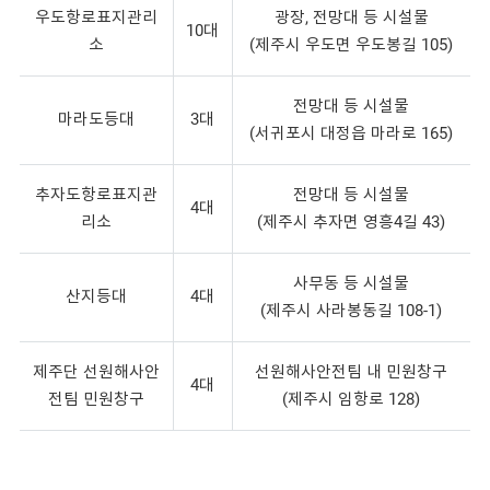
우도항로표지관리
광장, 전망대 등 시설물
10대
소
(제주시 우도면 우도봉길 105)
전망대 등 시설물
마라도등대
3대
(서귀포시 대정읍 마라로 165)
추자도항로표지관
전망대 등 시설물
4대
리소
(제주시 추자면 영흥4길 43)
사무동 등 시설물
산지등대
4대
(제주시 사라봉동길 108-1)
제주단 선원해사안
선원해사안전팀 내 민원창구
4대
전팀 민원창구
(제주시 임항로 128)