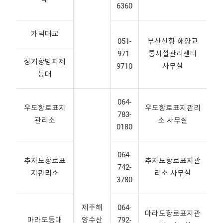
6360
가덕대교
051-
부산신항 해양교
971-
통시설관리센터
장거항방파제
9710
사무실
등대
064-
우도항로표지
우도항로표지관리
783-
관리소
소 사무실
0180
064-
추자도항로표
추자도항로표지관
742-
지관리소
리소 사무실
3780
제주해
064-
마라도항로표지관
마라도등대
양수산
792-