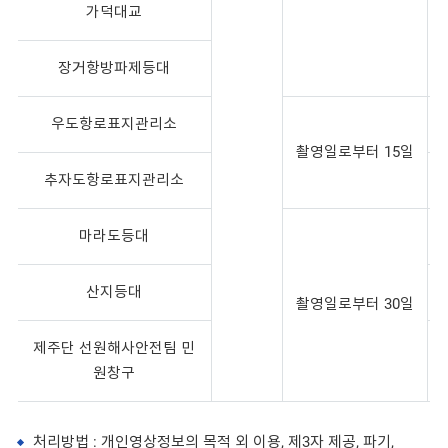
가덕대교
장거항방파제등대
우도항로표지관리소
촬영일로부터 15일
추자도항로표지관리소
마라도등대
산지등대
촬영일로부터 30일
제주단 선원해사안전팀 민
원창구
처리방법 : 개인영상정보의 목적 외 이용, 제3자 제공, 파기,