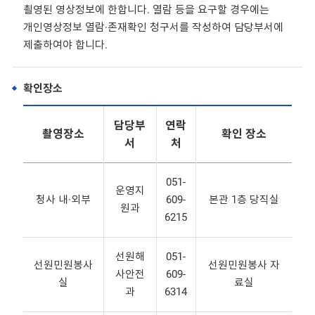
쵤영된 영상정보에 한합니다. 열람 등을 요구할 경우에는
개인영상정보 열람·존재확인 청구서를 작성하여 담당부서에
제출하여야 합니다.
확인장소
담당부
연락
촬영장소
확인 장소
서
처
051-
운영지
청사 내·외부
609-
본관 1층 당직실
원과
6215
선원해
051-
선원민원봉사
선원민원봉사 자
사안전
609-
실
료실
과
6314