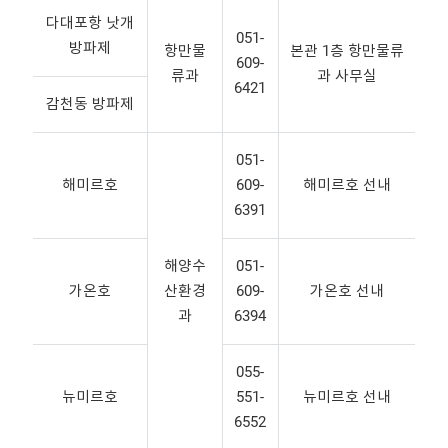
다대포항 낫개
051-
방파제
항만물
본관 1층 항만물류
609-
류과
과 사무실
6421
감천동 방파제
051-
해미르호
609-
해미르호 선내
6391
해양수
051-
가온호
산환경
609-
가온호 선내
과
6394
055-
뉴미르호
551-
뉴미르호 선내
6552