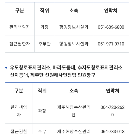
구분
직위
소속
연락처
관리책임자
과장
항행정보시설과
051-609-6800
접근권한자
주무관
항행정보시설과
051-971-9710
우도항로표지관리소, 마라도등대, 추자도항로표지관리소,
산지등대, 제주단 선원해사안전팀 민원창구
구분
직위
소속
연락처
관리책임
제주해양수산관리
064-720-262
과장
자
단
0
접근권한
주무
제주해양수산관리
064-783-018