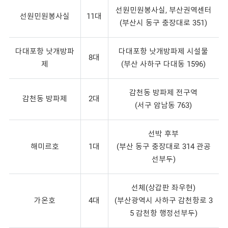
선원민원봉사실, 부산권역센터
선원민원봉사실
11대
(부산시 동구 충장대로 351)
다대포항 낫개방파
다대포항 낫개방파제 시설물
8대
제
(부산 사하구 다대동 1596)
감천동 방파제 전구역
감천동 방파제
2대
(서구 암남동 763)
선박 후부
해미르호
1대
(부산 동구 충장대로 314 관공
선부두)
선체(상갑판 좌우현)
가온호
4대
(부산광역시 사하구 감천항로 3
5 감천항 행정선부두)