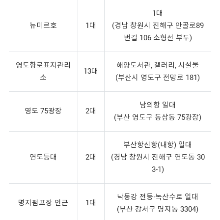
1대
뉴미르호
1대
(경남 창원시 진해구 안골로89
번길 106 소형선 부두)
영도항로표지관리
해양도서관, 갤러리, 시설물
13대
소
(부산시 영도구 전망로 181)
남외항 일대
영도 75광장
2대
(부산 영도구 동삼동 75광장)
부산항신항(내항) 일대
연도등대
2대
(경남 창원시 진해구 연도동 30
3-1)
낙동강 전등·녹산수로 일대
명지펌프장 인근
1대
(부산 강서구 명지동 3304)