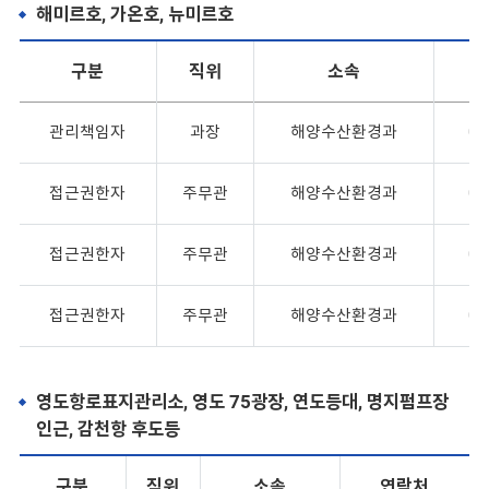
해미르호, 가온호, 뉴미르호
구분
직위
소속
관리책임자
과장
해양수산환경과
05
접근권한자
주무관
해양수산환경과
05
접근권한자
주무관
해양수산환경과
05
접근권한자
주무관
해양수산환경과
05
영도항로표지관리소, 영도 75광장, 연도등대, 명지펌프장
인근, 감천항 후도등
구분
직위
소속
연락처