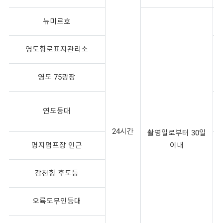
뉴미르호
영도항로표지관리소
영도 75광장
연도등대
24시간
촬영일로부터 30일
명지펌프장 인근
이내
감천항 후도등
오륙도무인등대