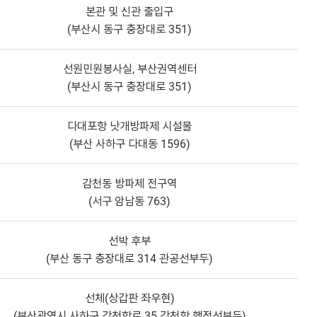
본관 및 신관 출입구
(부산시 동구 충장대로 351)
선원민원봉사실, 부산권역센터
(부산시 동구 충장대로 351)
다대포항 낫개방파제 시설물
(부산 사하구 다대동 1596)
감천동 방파제 전구역
(서구 암남동 763)
선박 후부
(부산 동구 충장대로 314 관공선부두)
선체(상갑판 좌우현)
(부산광역시 사하구 감천항로 35 감천항 행정선부두)