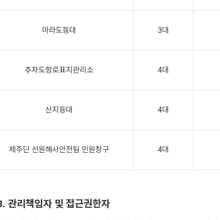
마라도등대
3대
추자도항로표지관리소
4대
산지등대
4대
제주단 선원해사안전팀 민원창구
4대
3. 관리책임자 및 접근권한자