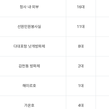
청사 내·외부
16대
선원민원봉사실
11대
다대포항 낫개방파제
8대
감천동 방파제
2대
해미르호
1대
가온호
4대