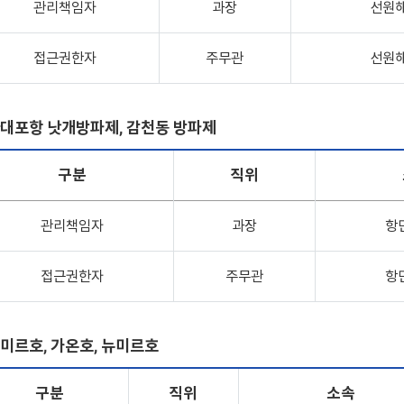
관리책임자
과장
선원
접근권한자
주무관
선원
대포항 낫개방파제, 감천동 방파제
구분
직위
관리책임자
과장
항
접근권한자
주무관
항
미르호, 가온호, 뉴미르호
구분
직위
소속