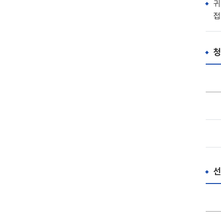
귀
접
청
선