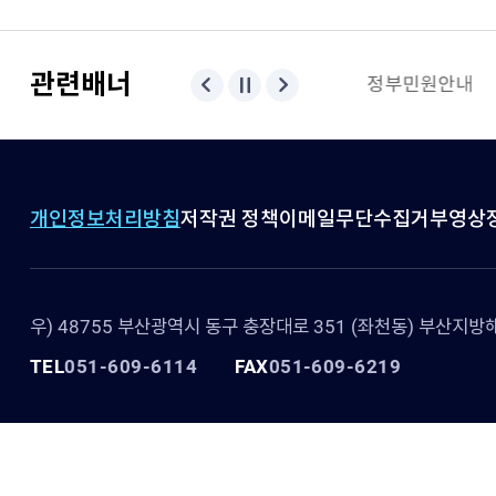
관련배너
PORT-MIS
해양수산부
정부민원안내
개인정보처리방침
저작권 정책
이메일무단수집거부
영상
우) 48755 부산광역시 동구 충장대로 351 (좌천동) 부산지
TEL
051-609-6114
FAX
051-609-6219
Copyright ⓒ 2025 Busan Regional Office of Oceans and Fisheries. All 