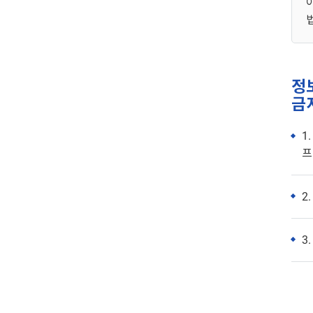
정
금
1
프
2
3