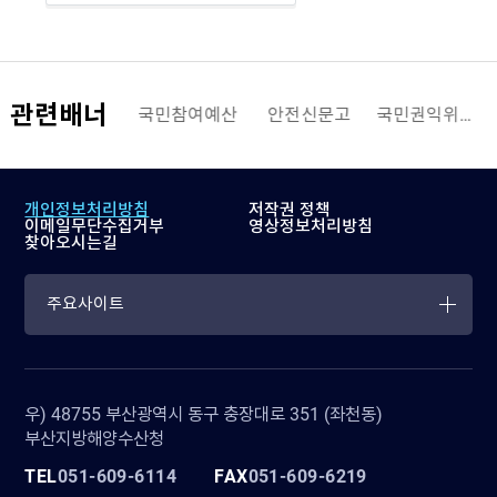
관련배너
정부민원안내
국민참여예산
안전신문고
국민권익위원회
개인정보처리방침
저작권 정책
이메일무단수집거부
영상정보처리방침
찾아오시는길
주요사이트
우) 48755 부산광역시 동구 충장대로 351 (좌천동)
부산지방해양수산청
TEL
051-609-6114
FAX
051-609-6219