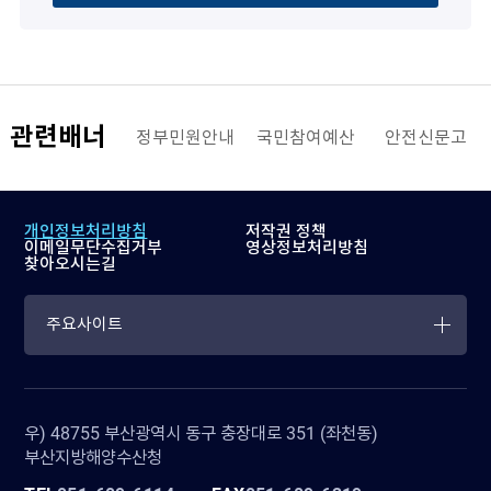
관련배너
해양수산부
정부민원안내
국민참여예산
안전신문고
개인정보처리방침
저작권 정책
이메일무단수집거부
영상정보처리방침
찾아오시는길
주요사이트
우) 48755 부산광역시 동구 충장대로 351 (좌천동)
부산지방해양수산청