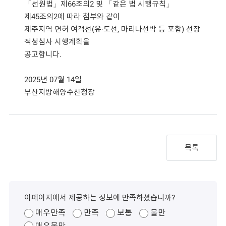
「선원법」제66조의2 및 「같은 법 시행규칙」
제45조의2에 따라 첨부와 같이
제주지역 면허 여객선(유·도선, 마리나선박 등 포함) 선장
적성심사 시행계획을
공고합니다.
2025년 07월 14일
부산지방해양수산청장
목록
이페이지에서 제공하는 정보에 만족하셨습니까?
매우만족
만족
보통
불만
매우불만